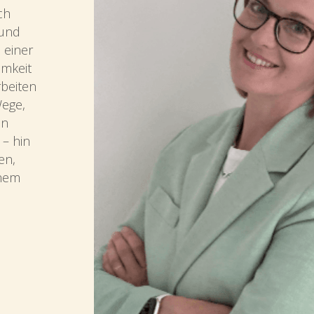
h 
und 
einer 
mkeit 
beiten 
ge, 
n 
– hin 
n, 
nem 