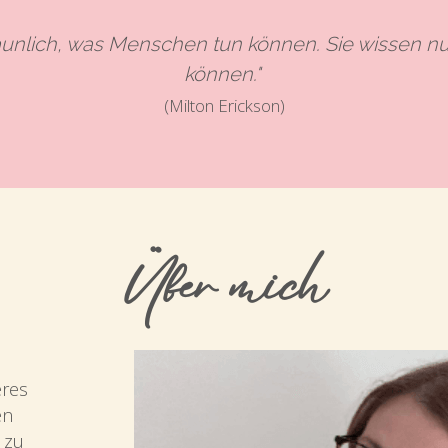
staunlich, was Menschen tun können. Sie wissen nur
können." 
(Milton Erickson)
Über mich
res 
n 
zu 