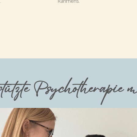
 
Rahmens.
stützte Psychotherapie m