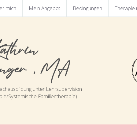
er mich
Mein Angebot
Bedingungen
Therapie
athrin 
inger, MA 
achausbildung unter Lehrsupervision 
pie/Systemische Familientherapie)