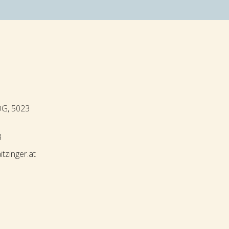
OG, 5023
3
itzinger.at