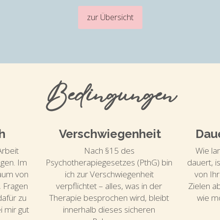
zur Übersicht
Bedingungen
h
Verschwiegenheit
Dau
rbeit 
Nach §15 des 
Wie la
gen. Im 
Psychotherapiegesetzes (PthG) bin 
dauert, i
aum von 
ich zur Verschwiegenheit 
von Ih
, Fragen 
verpflichtet – alles, was in der 
Zielen ab
afür zu 
Therapie besprochen wird, bleibt 
wie mö
mir gut 
innerhalb dieses sicheren 